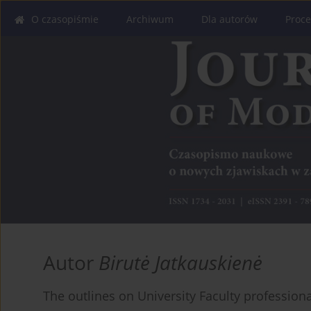
O czasopiśmie
Archiwum
Dla autorów
Proce
Autor
Birutė Jatkauskienė
The outlines on University Faculty professiona