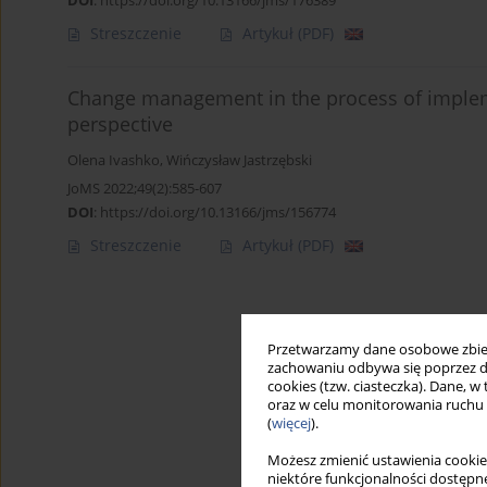
DOI
:
https://doi.org/10.13166/jms/176389
Streszczenie
Artykuł
(PDF)
Change management in the process of implem
perspective
Olena Ivashko
,
Wińczysław Jastrzębski
JoMS 2022;49(2):585-607
DOI
:
https://doi.org/10.13166/jms/156774
Streszczenie
Artykuł
(PDF)
Przetwarzamy dane osobowe zbiera
zachowaniu odbywa się poprzez d
cookies (tzw. ciasteczka). Dane, w
oraz w celu monitorowania ruchu
(
więcej
).
Możesz zmienić ustawienia cookie
niektóre funkcjonalności dostępne