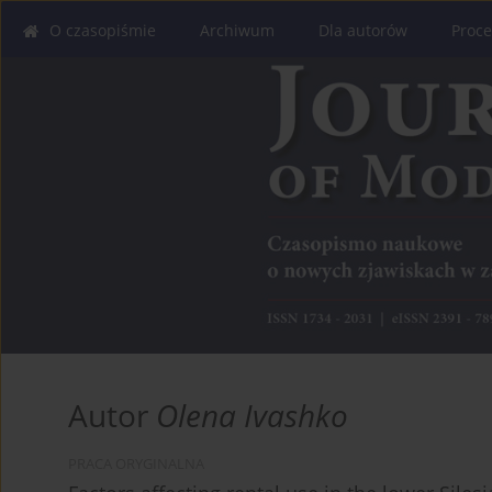
O czasopiśmie
Archiwum
Dla autorów
Proce
Autor
Olena Ivashko
PRACA ORYGINALNA