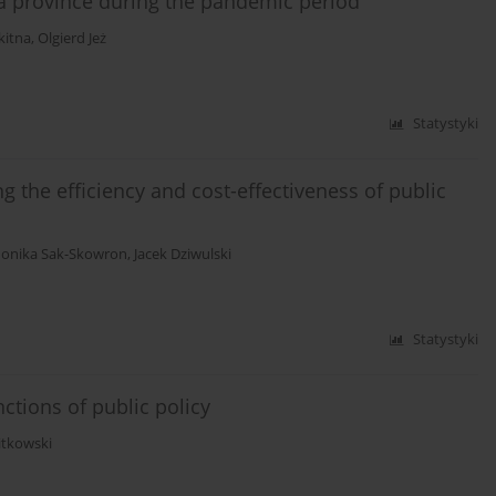
sia province during the pandemic period
kitna
,
Olgierd Jeż
Statystyki
the efficiency and cost-effectiveness of public
onika Sak-Skowron
,
Jacek Dziwulski
Statystyki
ctions of public policy
itkowski