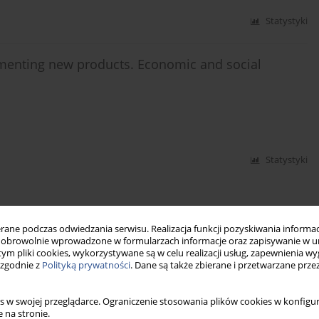
Statystyki
enting new products. Economic and social
Statystyki
ne podczas odwiedzania serwisu. Realizacja funkcji pozyskiwania informacj
obrowolnie wprowadzone w formularzach informacje oraz zapisywanie w u
 tym pliki cookies, wykorzystywane są w celu realizacji usług, zapewnienia 
 zgodnie z
Polityką prywatności
. Dane są także zbierane i przetwarzane prze
s w swojej przeglądarce. Ograniczenie stosowania plików cookies w konfigur
 na stronie.