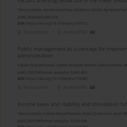
Factors affecting rental use in the lower Sile
Olena Ivashko
,
Kamila Urbańska
,
Arkadiusz Górski
,
Agnieszka Par
JoMS 2024;60(6):896-916
DOI
:
https://doi.org/10.13166/jms/197012
Streszczenie
Artykuł
(PDF)
Public management as a concept for improving 
administration
Łukasz Wojciechowski
,
Sylwia Skrzypek-Ahmed
,
Olena Ivashko
,
M
JoMS 2023;54(Numer specjalny 5):842-862
DOI
:
https://doi.org/10.13166/jms/176487
Streszczenie
Artykuł
(PDF)
Income taxes and stability and stimulation fun
Olena Ivashko
,
Łukasz Wojciechowski
,
Adam Życzkowski
,
Jacek W
JoMS 2023;54(Numer specjalny 5):526-546