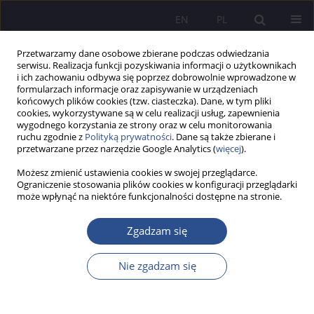
EN
PL
Przetwarzamy dane osobowe zbierane podczas odwiedzania
serwisu. Realizacja funkcji pozyskiwania informacji o użytkownikach
i ich zachowaniu odbywa się poprzez dobrowolnie wprowadzone w
formularzach informacje oraz zapisywanie w urządzeniach
końcowych plików cookies (tzw. ciasteczka). Dane, w tym pliki
cookies, wykorzystywane są w celu realizacji usług, zapewnienia
wygodnego korzystania ze strony oraz w celu monitorowania
Autor
Marta Grzeszczuk
ruchu zgodnie z
Polityką prywatności
. Dane są także zbierane i
przetwarzane przez narzędzie Google Analytics (
więcej
).
PRACA POGLĄDOWA
Możesz zmienić ustawienia cookies w swojej przeglądarce.
Ograniczenie stosowania plików cookies w konfiguracji przeglądarki
Public administration – legal regulations and its
może wpłynąć na niektóre funkcjonalności dostępne na stronie.
division and organization
Zgadzam się
Marta Grzeszczuk
,
Artur Grzesiak
JoMS 2024;57(Numer specjalny 3):278-301
DOI
:
https://doi.org/10.13166/jms/191114
Nie zgadzam się
Statystyki
Streszczenie
Artykuł
(PDF)