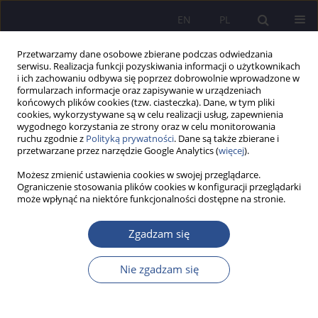
EN
PL
Przetwarzamy dane osobowe zbierane podczas odwiedzania
serwisu. Realizacja funkcji pozyskiwania informacji o użytkownikach
i ich zachowaniu odbywa się poprzez dobrowolnie wprowadzone w
formularzach informacje oraz zapisywanie w urządzeniach
końcowych plików cookies (tzw. ciasteczka). Dane, w tym pliki
cookies, wykorzystywane są w celu realizacji usług, zapewnienia
wygodnego korzystania ze strony oraz w celu monitorowania
Autor
Grzegorz Diemientiew
ruchu zgodnie z
Polityką prywatności
. Dane są także zbierane i
przetwarzane przez narzędzie Google Analytics (
więcej
).
Możesz zmienić ustawienia cookies w swojej przeglądarce.
PRACA POGLĄDOWA
Ograniczenie stosowania plików cookies w konfiguracji przeglądarki
może wpłynąć na niektóre funkcjonalności dostępne na stronie.
Extent and nature of climate change and its
impact on public security risks
Zgadzam się
Barbara Szykuła-Piec
,
Grzegorz Diemientiew
JoMS 2024;56(2):727-748
Nie zgadzam się
DOI
:
https://doi.org/10.13166/jms/190554
Statystyki