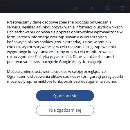
EN
PL
Przetwarzamy dane osobowe zbierane podczas odwiedzania
serwisu. Realizacja funkcji pozyskiwania informacji o użytkownikach
i ich zachowaniu odbywa się poprzez dobrowolnie wprowadzone w
formularzach informacje oraz zapisywanie w urządzeniach
końcowych plików cookies (tzw. ciasteczka). Dane, w tym pliki
cookies, wykorzystywane są w celu realizacji usług, zapewnienia
wygodnego korzystania ze strony oraz w celu monitorowania
Autor
Jowita Gotówko
ruchu zgodnie z
Polityką prywatności
. Dane są także zbierane i
przetwarzane przez narzędzie Google Analytics (
więcej
).
Możesz zmienić ustawienia cookies w swojej przeglądarce.
Społeczna odpowiedzialność biznesu w
Ograniczenie stosowania plików cookies w konfiguracji przeglądarki
może wpłynąć na niektóre funkcjonalności dostępne na stronie.
kontekście zatrudniania osób niepełnosprawnych
Jowita Gotówko
Zgadzam się
JoMS 2018;36(1):253-274
DOI
:
https://doi.org/10.13166/jms/90173
Nie zgadzam się
Statystyki
Streszczenie
Artykuł
(PDF)