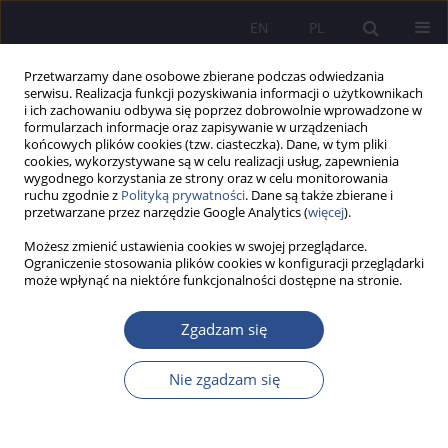
EN
PL
Przetwarzamy dane osobowe zbierane podczas odwiedzania
serwisu. Realizacja funkcji pozyskiwania informacji o użytkownikach
i ich zachowaniu odbywa się poprzez dobrowolnie wprowadzone w
formularzach informacje oraz zapisywanie w urządzeniach
końcowych plików cookies (tzw. ciasteczka). Dane, w tym pliki
cookies, wykorzystywane są w celu realizacji usług, zapewnienia
wygodnego korzystania ze strony oraz w celu monitorowania
Autor
Grzegorz Godawa
ruchu zgodnie z
Polityką prywatności
. Dane są także zbierane i
przetwarzane przez narzędzie Google Analytics (
więcej
).
Możesz zmienić ustawienia cookies w swojej przeglądarce.
PRACA ORYGINALNA
Ograniczenie stosowania plików cookies w konfiguracji przeglądarki
może wpłynąć na niektóre funkcjonalności dostępne na stronie.
Parents’ authoritative style and the religiosity of
Generation Z: analysis of moderated mediation
Zgadzam się
with gratitude and age group
Grzegorz Godawa
,
Antoni Świerczek
Nie zgadzam się
JoMS 2025;64(4):199-216
DOI
:
https://doi.org/10.13166/jms/214308
Statystyki