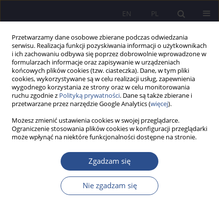
EN
PL
Przetwarzamy dane osobowe zbierane podczas odwiedzania
serwisu. Realizacja funkcji pozyskiwania informacji o użytkownikach
i ich zachowaniu odbywa się poprzez dobrowolnie wprowadzone w
formularzach informacje oraz zapisywanie w urządzeniach
końcowych plików cookies (tzw. ciasteczka). Dane, w tym pliki
cookies, wykorzystywane są w celu realizacji usług, zapewnienia
wygodnego korzystania ze strony oraz w celu monitorowania
Autor
Aleksandra Feliniak
ruchu zgodnie z
Polityką prywatności
. Dane są także zbierane i
przetwarzane przez narzędzie Google Analytics (
więcej
).
Możesz zmienić ustawienia cookies w swojej przeglądarce.
Mathematics education published in the
Ograniczenie stosowania plików cookies w konfiguracji przeglądarki
może wpłynąć na niektóre funkcjonalności dostępne na stronie.
“Wychowanie Przedszkolne” [in English:
Preschool Education] journal (1925–1939)
Zgadzam się
Aleksandra Anna Feliniak
JoMS 2019;42(3):83-93
Nie zgadzam się
DOI
:
https://doi.org/10.13166/jms/112999
Statystyki