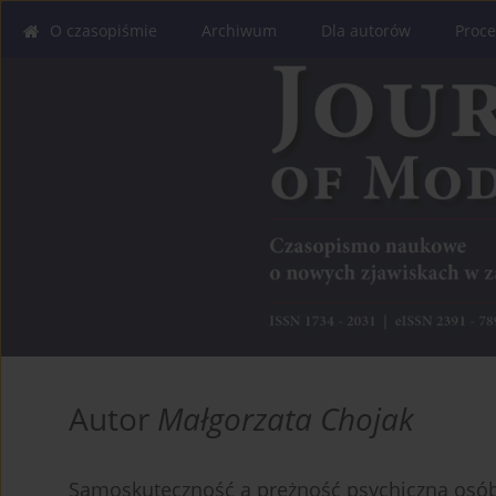
O czasopiśmie
Archiwum
Dla autorów
Proce
Autor
Małgorzata Chojak
Samoskuteczność a prężność psychiczna osób 