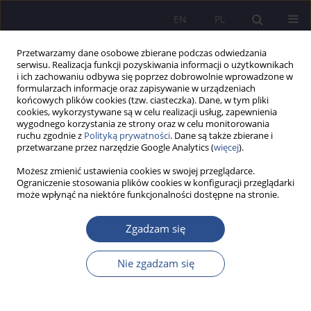
EN
PL
Przetwarzamy dane osobowe zbierane podczas odwiedzania
serwisu. Realizacja funkcji pozyskiwania informacji o użytkownikach
i ich zachowaniu odbywa się poprzez dobrowolnie wprowadzone w
formularzach informacje oraz zapisywanie w urządzeniach
końcowych plików cookies (tzw. ciasteczka). Dane, w tym pliki
cookies, wykorzystywane są w celu realizacji usług, zapewnienia
wygodnego korzystania ze strony oraz w celu monitorowania
Autor
Volodymyr Boreiko
ruchu zgodnie z
Polityką prywatności
. Dane są także zbierane i
przetwarzane przez narzędzie Google Analytics (
więcej
).
Możesz zmienić ustawienia cookies w swojej przeglądarce.
Innovative reserves of Ukraine’s economy and
Ograniczenie stosowania plików cookies w konfiguracji przeglądarki
może wpłynąć na niektóre funkcjonalności dostępne na stronie.
the feasibility of their using
Volodymyr Boreiko
Zgadzam się
JoMS 2017;33(2):71-83
Statystyki
Nie zgadzam się
Streszczenie
Artykuł
(PDF)