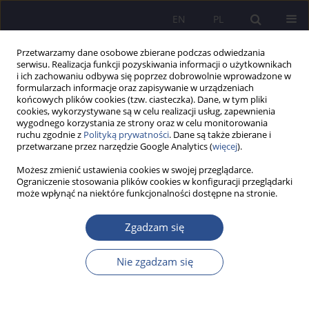
EN
PL
Przetwarzamy dane osobowe zbierane podczas odwiedzania
serwisu. Realizacja funkcji pozyskiwania informacji o użytkownikach
i ich zachowaniu odbywa się poprzez dobrowolnie wprowadzone w
formularzach informacje oraz zapisywanie w urządzeniach
końcowych plików cookies (tzw. ciasteczka). Dane, w tym pliki
cookies, wykorzystywane są w celu realizacji usług, zapewnienia
wygodnego korzystania ze strony oraz w celu monitorowania
Autor
Olga Barabash
ruchu zgodnie z
Polityką prywatności
. Dane są także zbierane i
przetwarzane przez narzędzie Google Analytics (
więcej
).
Możesz zmienić ustawienia cookies w swojej przeglądarce.
Using the andragogical model as a
Ograniczenie stosowania plików cookies w konfiguracji przeglądarki
może wpłynąć na niektóre funkcjonalności dostępne na stronie.
methodological basis for forming the training
programmes for teachers (experience-based the
Zgadzam się
system of developing training of D. Elkonin – V.
Davydov)
Nie zgadzam się
Olga Barabash
JoMS 2015;24(1):393-407
Statystyki