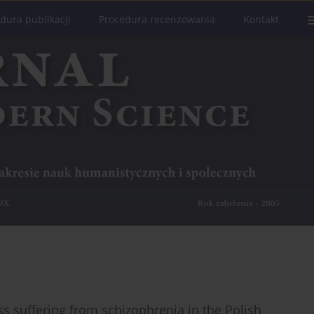
dura publikacji
Procedura recenzowania
Kontakt
ss suffering from schizophrenia in the Polish