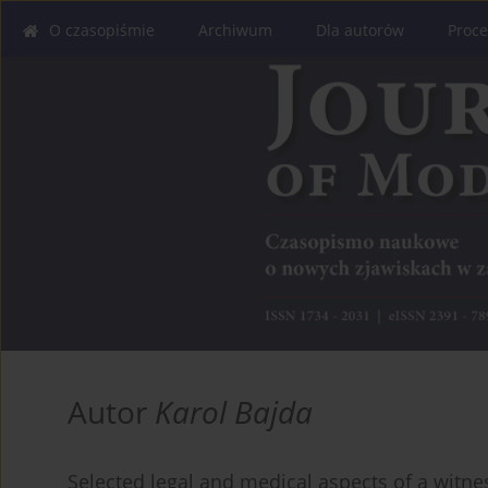
O czasopiśmie
Archiwum
Dla autorów
Proce
Autor
Karol Bajda
Selected legal and medical aspects of a witne