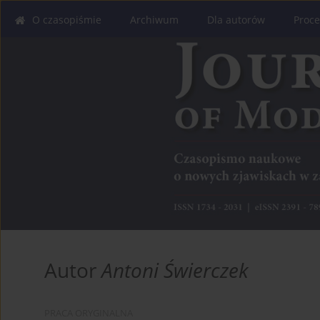
O czasopiśmie
Archiwum
Dla autorów
Proce
Autor
Antoni Świerczek
PRACA ORYGINALNA