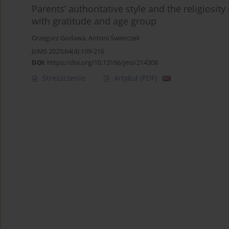
Parents’ authoritative style and the religiosi
with gratitude and age group
Grzegorz Godawa
,
Antoni Świerczek
JoMS 2025;64(4):199-216
DOI
:
https://doi.org/10.13166/jms/214308
Streszczenie
Artykuł
(PDF)