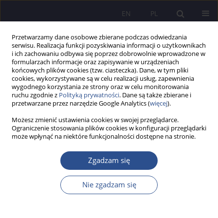
EN
PL
Przetwarzamy dane osobowe zbierane podczas odwiedzania
serwisu. Realizacja funkcji pozyskiwania informacji o użytkownikach
i ich zachowaniu odbywa się poprzez dobrowolnie wprowadzone w
formularzach informacje oraz zapisywanie w urządzeniach
końcowych plików cookies (tzw. ciasteczka). Dane, w tym pliki
cookies, wykorzystywane są w celu realizacji usług, zapewnienia
wygodnego korzystania ze strony oraz w celu monitorowania
Autor
Jarmila Androvičová
ruchu zgodnie z
Polityką prywatności
. Dane są także zbierane i
przetwarzane przez narzędzie Google Analytics (
więcej
).
Możesz zmienić ustawienia cookies w swojej przeglądarce.
Human Rights Discourse on Migration – the Case
Ograniczenie stosowania plików cookies w konfiguracji przeglądarki
może wpłynąć na niektóre funkcjonalności dostępne na stronie.
of Slovakia
Jarmila Androvičová
Zgadzam się
JoMS 2017;35(4):197-220
DOI
:
https://doi.org/10.13166/jms/84821
Nie zgadzam się
Statystyki
Streszczenie
Artykuł
(PDF)