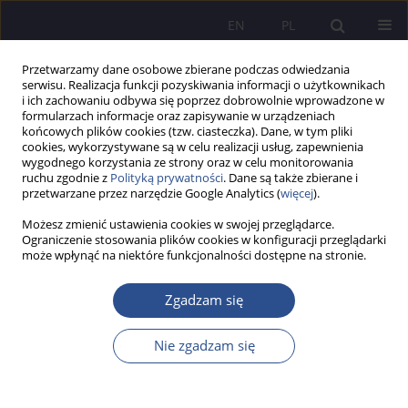
EN
PL
Przetwarzamy dane osobowe zbierane podczas odwiedzania
serwisu. Realizacja funkcji pozyskiwania informacji o użytkownikach
i ich zachowaniu odbywa się poprzez dobrowolnie wprowadzone w
formularzach informacje oraz zapisywanie w urządzeniach
końcowych plików cookies (tzw. ciasteczka). Dane, w tym pliki
cookies, wykorzystywane są w celu realizacji usług, zapewnienia
wygodnego korzystania ze strony oraz w celu monitorowania
Autor
Agnieszka MAREK
ruchu zgodnie z
Polityką prywatności
. Dane są także zbierane i
przetwarzane przez narzędzie Google Analytics (
więcej
).
Możesz zmienić ustawienia cookies w swojej przeglądarce.
Model satysfakcji z życia i pracy pracowników
Ograniczenie stosowania plików cookies w konfiguracji przeglądarki
może wpłynąć na niektóre funkcjonalności dostępne na stronie.
polskich przedsiębiorstw realizujących programy
zarządzania talentami
Zgadzam się
Monika Sak-Skowron
,
Agnieszka Marek
,
Sylwia Kostrzewa
,
Agnieszka
Sulimierska
Nie zgadzam się
JoMS 2023;54(Numer specjalny 5):721-739
DOI
:
https://doi.org/10.13166/jms/176401
Statystyki