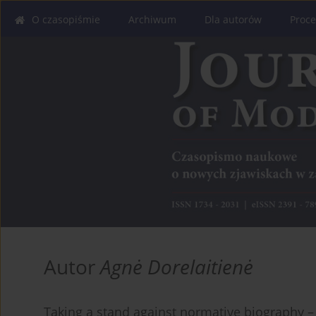
O czasopiśmie
Archiwum
Dla autorów
Proce
Autor
Agnė Dorelaitienė
Taking a stand against normative biography –