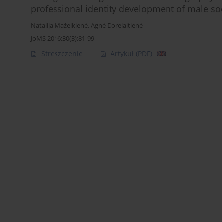
professional identity development of male so
Natalija Mažeikienė
,
Agnė Dorelaitienė
JoMS 2016;30(3):81-99
Streszczenie
Artykuł
(PDF)