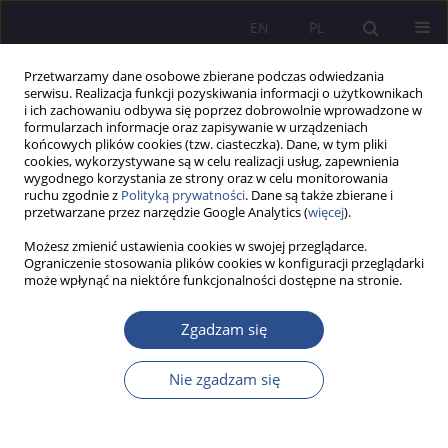
EN
PL
Przetwarzamy dane osobowe zbierane podczas odwiedzania
serwisu. Realizacja funkcji pozyskiwania informacji o użytkownikach
i ich zachowaniu odbywa się poprzez dobrowolnie wprowadzone w
formularzach informacje oraz zapisywanie w urządzeniach
końcowych plików cookies (tzw. ciasteczka). Dane, w tym pliki
cookies, wykorzystywane są w celu realizacji usług, zapewnienia
wygodnego korzystania ze strony oraz w celu monitorowania
2/2023 vol. 51
ruchu zgodnie z
Polityką prywatności
. Dane są także zbierane i
przetwarzane przez narzędzie Google Analytics (
więcej
).
Możesz zmienić ustawienia cookies w swojej przeglądarce.
Ograniczenie stosowania plików cookies w konfiguracji przeglądarki
może wpłynąć na niektóre funkcjonalności dostępne na stronie.
"Death Groups" – Suicidal
Communities in the Virtual
Zgadzam się
Space as a Social Media
Nie zgadzam się
Phenomenon (Based on the