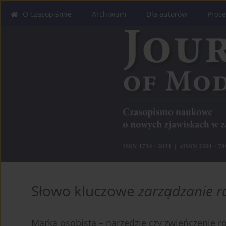
O czasopiśmie
Archiwum
Dla autorów
Proce
Słowo kluczowe
zarządzanie 
Marka osobista – narzędzie czy zwieńczenie