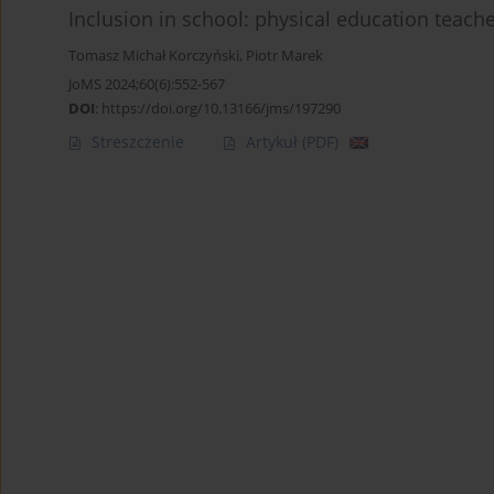
Inclusion in school: physical education teach
Tomasz Michał Korczyński
,
Piotr Marek
JoMS 2024;60(6):552-567
DOI
:
https://doi.org/10.13166/jms/197290
Streszczenie
Artykuł
(PDF)