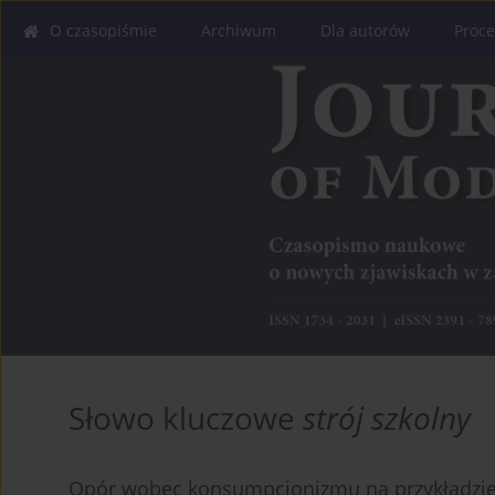
O czasopiśmie
Archiwum
Dla autorów
Proce
Słowo kluczowe
strój szkolny
Opór wobec konsumpcjonizmu na przykładzie 