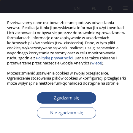
EN
PL
Przetwarzamy dane osobowe zbierane podczas odwiedzania
serwisu. Realizacja funkcji pozyskiwania informacji o użytkownikach
i ich zachowaniu odbywa się poprzez dobrowolnie wprowadzone w
formularzach informacje oraz zapisywanie w urządzeniach
końcowych plików cookies (tzw. ciasteczka). Dane, w tym pliki
cookies, wykorzystywane są w celu realizacji usług, zapewnienia
wygodnego korzystania ze strony oraz w celu monitorowania
Słowo kluczowe
przestrzeń
ruchu zgodnie z
Polityką prywatności
. Dane są także zbierane i
przetwarzane przez narzędzie Google Analytics (
więcej
).
kulturowa
Możesz zmienić ustawienia cookies w swojej przeglądarce.
Ograniczenie stosowania plików cookies w konfiguracji przeglądarki
może wpłynąć na niektóre funkcjonalności dostępne na stronie.
Współczesna przestrzeń mobilności kultur. Próba
konceptualizacji w perspektywie jagiellońskich
Zgadzam się
studiów kulturowych
Nie zgadzam się
Leszek Korporowicz
JoMS 2021;46(1):57-71
DOI
:
https://doi.org/10.13166/jms/139689
Statystyki