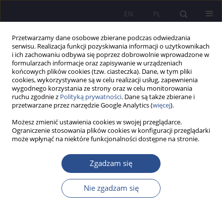
EN
PL
Przetwarzamy dane osobowe zbierane podczas odwiedzania
serwisu. Realizacja funkcji pozyskiwania informacji o użytkownikach
i ich zachowaniu odbywa się poprzez dobrowolnie wprowadzone w
formularzach informacje oraz zapisywanie w urządzeniach
końcowych plików cookies (tzw. ciasteczka). Dane, w tym pliki
cookies, wykorzystywane są w celu realizacji usług, zapewnienia
wygodnego korzystania ze strony oraz w celu monitorowania
Słowo kluczowe
prywatyzacja
ruchu zgodnie z
Polityką prywatności
. Dane są także zbierane i
przetwarzane przez narzędzie Google Analytics (
więcej
).
bezpieczeństwa
Możesz zmienić ustawienia cookies w swojej przeglądarce.
Ograniczenie stosowania plików cookies w konfiguracji przeglądarki
może wpłynąć na niektóre funkcjonalności dostępne na stronie.
Ustawa o usługach detektywistycznych jako
forma prywatyzacji zadań administracji
Zgadzam się
publicznej w obszarze bezpieczeństwa i porządku
publicznego
Nie zgadzam się
Dariusz Brakoniecki
JoMS 2018;36(1):217-233