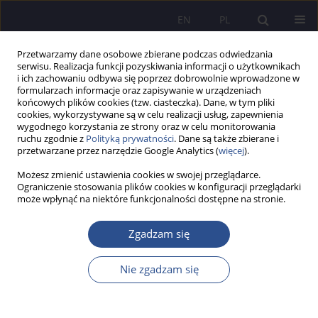
EN
PL
Przetwarzamy dane osobowe zbierane podczas odwiedzania
serwisu. Realizacja funkcji pozyskiwania informacji o użytkownikach
i ich zachowaniu odbywa się poprzez dobrowolnie wprowadzone w
formularzach informacje oraz zapisywanie w urządzeniach
końcowych plików cookies (tzw. ciasteczka). Dane, w tym pliki
cookies, wykorzystywane są w celu realizacji usług, zapewnienia
wygodnego korzystania ze strony oraz w celu monitorowania
Słowo kluczowe
kryzys rodziny
ruchu zgodnie z
Polityką prywatności
. Dane są także zbierane i
przetwarzane przez narzędzie Google Analytics (
więcej
).
Możesz zmienić ustawienia cookies w swojej przeglądarce.
Młodzież w kontekście współczesnych kryzysów
Ograniczenie stosowania plików cookies w konfiguracji przeglądarki
może wpłynąć na niektóre funkcjonalności dostępne na stronie.
rodziny, szkoły i Kościoła. Perspektywa
pedagogiczna
Zgadzam się
Alina Maria Rynio
JoMS 2024;55(1):290-312
Nie zgadzam się
DOI
:
https://doi.org/10.13166/jms/185532
Statystyki