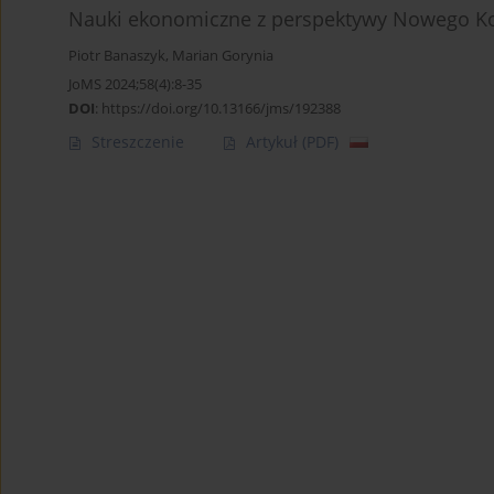
Nauki ekonomiczne z perspektywy Nowego K
Piotr Banaszyk
,
Marian Gorynia
JoMS 2024;58(4):8-35
DOI
:
https://doi.org/10.13166/jms/192388
Streszczenie
Artykuł
(PDF)