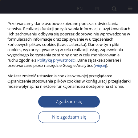
EN
PL
Przetwarzamy dane osobowe zbierane podczas odwiedzania
serwisu. Realizacja funkcji pozyskiwania informacji o użytkownikach
i ich zachowaniu odbywa się poprzez dobrowolnie wprowadzone w
formularzach informacje oraz zapisywanie w urządzeniach
końcowych plików cookies (tzw. ciasteczka). Dane, w tym pliki
cookies, wykorzystywane są w celu realizacji usług, zapewnienia
wygodnego korzystania ze strony oraz w celu monitorowania
4/2024 vol. 58
ruchu zgodnie z
Polityką prywatności
. Dane są także zbierane i
przetwarzane przez narzędzie Google Analytics (
więcej
).
PRACA ORYGINALNA
Możesz zmienić ustawienia cookies w swojej przeglądarce.
Ograniczenie stosowania plików cookies w konfiguracji przeglądarki
może wpłynąć na niektóre funkcjonalności dostępne na stronie.
Nauki ekonomiczne z
perspektywy Nowego
Zgadzam się
Konsensusu Waszyngtońskiego
Nie zgadzam się
1
2
Piotr Banaszyk
,
Marian Gorynia