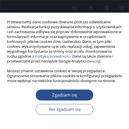
EN
PL
Przetwarzamy dane osobowe zbierane podczas odwiedzania
serwisu. Realizacja funkcji pozyskiwania informacji o użytkownikach
i ich zachowaniu odbywa się poprzez dobrowolnie wprowadzone w
formularzach informacje oraz zapisywanie w urządzeniach
końcowych plików cookies (tzw. ciasteczka). Dane, w tym pliki
cookies, wykorzystywane są w celu realizacji usług, zapewnienia
wygodnego korzystania ze strony oraz w celu monitorowania
Słowo kluczowe
izomorfizm
ruchu zgodnie z
Polityką prywatności
. Dane są także zbierane i
przetwarzane przez narzędzie Google Analytics (
więcej
).
Możesz zmienić ustawienia cookies w swojej przeglądarce.
Rdzeń procesu rozpowszechniania przez
Ograniczenie stosowania plików cookies w konfiguracji przeglądarki
może wpłynąć na niektóre funkcjonalności dostępne na stronie.
konsultantów wzorów doskonalenia zarządzania
zasobami ludzkimi
Zgadzam się
Janusz Antoni Strużyna
JoMS 2024;55(1):313-328
Nie zgadzam się
DOI
:
https://doi.org/10.13166/jms/185545
Statystyki