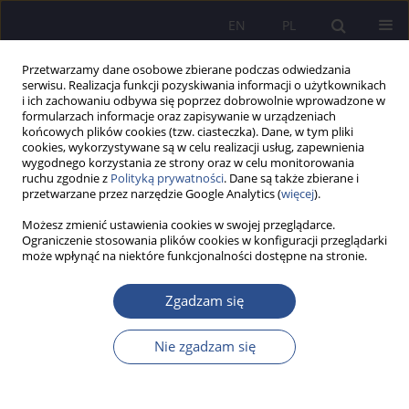
EN
PL
Przetwarzamy dane osobowe zbierane podczas odwiedzania
serwisu. Realizacja funkcji pozyskiwania informacji o użytkownikach
i ich zachowaniu odbywa się poprzez dobrowolnie wprowadzone w
formularzach informacje oraz zapisywanie w urządzeniach
końcowych plików cookies (tzw. ciasteczka). Dane, w tym pliki
cookies, wykorzystywane są w celu realizacji usług, zapewnienia
wygodnego korzystania ze strony oraz w celu monitorowania
Słowo kluczowe
izolacja
ruchu zgodnie z
Polityką prywatności
. Dane są także zbierane i
przetwarzane przez narzędzie Google Analytics (
więcej
).
Możesz zmienić ustawienia cookies w swojej przeglądarce.
Samotność w grupie. Rozważania na temat
Ograniczenie stosowania plików cookies w konfiguracji przeglądarki
może wpłynąć na niektóre funkcjonalności dostępne na stronie.
izolacji, braku relacji i poczucia osamotnienia w
czasie Covid-19 na przykładzie badań
Zgadzam się
przeprowadzonych w Wyższej Szkole Policji w
Szczytnie
Nie zgadzam się
Iwona Klonowska
JoMS 2023;52(3):82-100
DOI
:
https://doi.org/10.13166/jms/173045