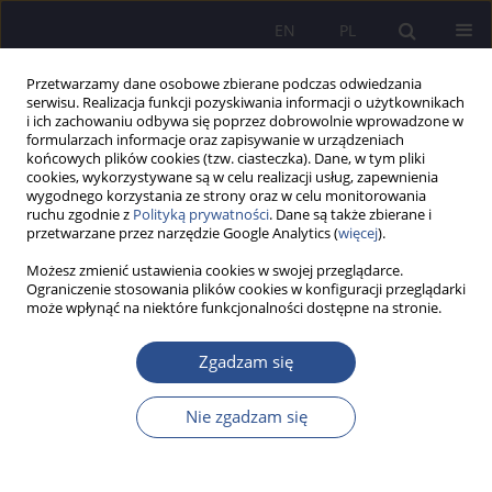
EN
PL
Przetwarzamy dane osobowe zbierane podczas odwiedzania
serwisu. Realizacja funkcji pozyskiwania informacji o użytkownikach
i ich zachowaniu odbywa się poprzez dobrowolnie wprowadzone w
formularzach informacje oraz zapisywanie w urządzeniach
końcowych plików cookies (tzw. ciasteczka). Dane, w tym pliki
cookies, wykorzystywane są w celu realizacji usług, zapewnienia
wygodnego korzystania ze strony oraz w celu monitorowania
Słowo kluczowe
informacji
ruchu zgodnie z
Polityką prywatności
. Dane są także zbierane i
przetwarzane przez narzędzie Google Analytics (
więcej
).
niejawnych
Możesz zmienić ustawienia cookies w swojej przeglądarce.
Ograniczenie stosowania plików cookies w konfiguracji przeglądarki
może wpłynąć na niektóre funkcjonalności dostępne na stronie.
Hybrydowa procedura sprawdzeń osób i firm
Zgadzam się
Grzegorz Winogrodzki
JoMS 2015;27(4):479-500
Statystyki
Nie zgadzam się
Streszczenie
Artykuł
(PDF)