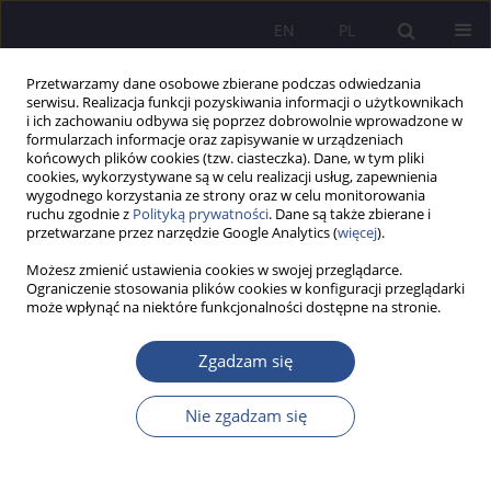
EN
PL
Przetwarzamy dane osobowe zbierane podczas odwiedzania
serwisu. Realizacja funkcji pozyskiwania informacji o użytkownikach
i ich zachowaniu odbywa się poprzez dobrowolnie wprowadzone w
formularzach informacje oraz zapisywanie w urządzeniach
końcowych plików cookies (tzw. ciasteczka). Dane, w tym pliki
cookies, wykorzystywane są w celu realizacji usług, zapewnienia
wygodnego korzystania ze strony oraz w celu monitorowania
Słowo kluczowe
informacje
ruchu zgodnie z
Polityką prywatności
. Dane są także zbierane i
przetwarzane przez narzędzie Google Analytics (
więcej
).
Możesz zmienić ustawienia cookies w swojej przeglądarce.
Wykorzystanie narzędzi informatycznych w
Ograniczenie stosowania plików cookies w konfiguracji przeglądarki
może wpłynąć na niektóre funkcjonalności dostępne na stronie.
zarządzaniu małymi i średnimi
przedsiębiorstwami
Zgadzam się
Bożenna Barbachowska
JoMS 2019;40(1):65-89
Nie zgadzam się
DOI
:
https://doi.org/10.13166/jms/108948
Statystyki