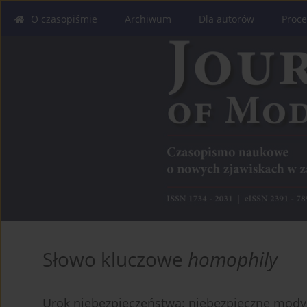
O czasopiśmie
Archiwum
Dla autorów
Proce
Słowo kluczowe
homophily
Urok niebezpieczeństwa: niebezpieczne mody 