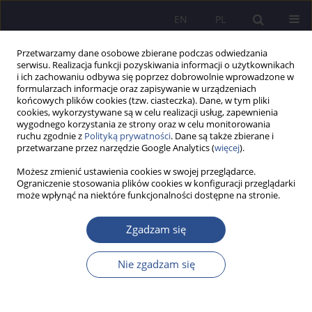
EN
PL
Przetwarzamy dane osobowe zbierane podczas odwiedzania
serwisu. Realizacja funkcji pozyskiwania informacji o użytkownikach
i ich zachowaniu odbywa się poprzez dobrowolnie wprowadzone w
formularzach informacje oraz zapisywanie w urządzeniach
końcowych plików cookies (tzw. ciasteczka). Dane, w tym pliki
cookies, wykorzystywane są w celu realizacji usług, zapewnienia
wygodnego korzystania ze strony oraz w celu monitorowania
Słowo kluczowe
funkcje
ruchu zgodnie z
Polityką prywatności
. Dane są także zbierane i
przetwarzane przez narzędzie Google Analytics (
więcej
).
zarządzania
Możesz zmienić ustawienia cookies w swojej przeglądarce.
Ograniczenie stosowania plików cookies w konfiguracji przeglądarki
może wpłynąć na niektóre funkcjonalności dostępne na stronie.
Zarządzanie pielgrzymkami pieszymi w Polsce w
ujęciu funkcjonalnym
Zgadzam się
Barbara Pabian
,
Arnold Pabian
Nie zgadzam się
JoMS 2023;52(3):300-313
DOI
:
https://doi.org/10.13166/jms/173394
Statystyki