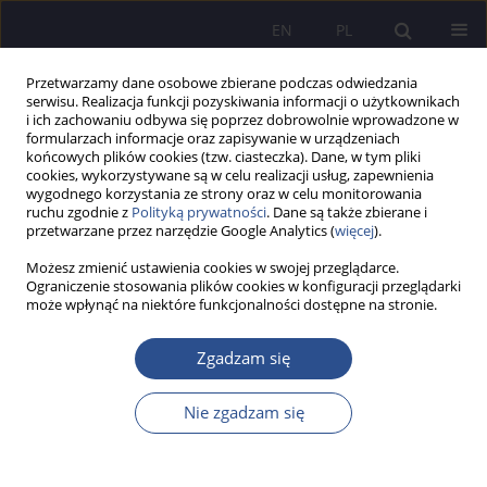
EN
PL
Przetwarzamy dane osobowe zbierane podczas odwiedzania
serwisu. Realizacja funkcji pozyskiwania informacji o użytkownikach
i ich zachowaniu odbywa się poprzez dobrowolnie wprowadzone w
formularzach informacje oraz zapisywanie w urządzeniach
końcowych plików cookies (tzw. ciasteczka). Dane, w tym pliki
cookies, wykorzystywane są w celu realizacji usług, zapewnienia
wygodnego korzystania ze strony oraz w celu monitorowania
Słowo kluczowe
europeizacja
ruchu zgodnie z
Polityką prywatności
. Dane są także zbierane i
przetwarzane przez narzędzie Google Analytics (
więcej
).
Możesz zmienić ustawienia cookies w swojej przeglądarce.
PRACA ORYGINALNA
Ograniczenie stosowania plików cookies w konfiguracji przeglądarki
może wpłynąć na niektóre funkcjonalności dostępne na stronie.
Europeizacja administracji publicznej Republiki
Albanii
Zgadzam się
Dorota Litwin-Lewandowska
JoMS 2024;58(4):457-474
Nie zgadzam się
DOI
:
https://doi.org/10.13166/jms/192287
Statystyki