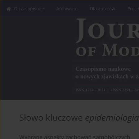
O czasopiśmie
Archiwum
Dla autorów
Proce
Słowo kluczowe
epidemiologi
Wybrane aspekty zachowań samobójczych