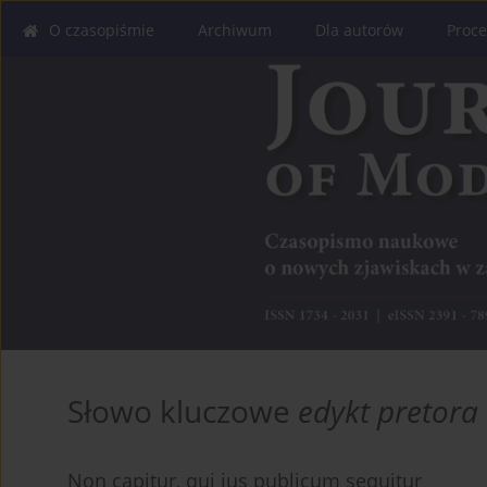
O czasopiśmie
Archiwum
Dla autorów
Proce
Słowo kluczowe
edykt pretora
Non capitur, qui ius publicum sequitur