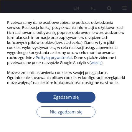
EN
PL
Przetwarzamy dane osobowe zbierane podczas odwiedzania
serwisu. Realizacja funkcji pozyskiwania informacji o użytkownikach
i ich zachowaniu odbywa się poprzez dobrowolnie wprowadzone w
formularzach informacje oraz zapisywanie w urządzeniach
końcowych plików cookies (tzw. ciasteczka). Dane, w tym pliki
cookies, wykorzystywane są w celu realizacji usług, zapewnienia
wygodnego korzystania ze strony oraz w celu monitorowania
Słowo kluczowe
edukacja
ruchu zgodnie z
Polityką prywatności
. Dane są także zbierane i
przetwarzane przez narzędzie Google Analytics (
więcej
).
medyczna
Możesz zmienić ustawienia cookies w swojej przeglądarce.
Ograniczenie stosowania plików cookies w konfiguracji przeglądarki
może wpłynąć na niektóre funkcjonalności dostępne na stronie.
PRACA ORYGINALNA
Znajomość praw pacjenta wśród przedstawicieli
Zgadzam się
zawodów medycznych
Bartłomiej Chmielowiec
,
Marta Puścion
,
Jakub Adamski
,
Andrzej
Nie zgadzam się
Goworski
JoMS 2025;61(1):538-559
DOI
:
https://doi.org/10.13166/jms/202620