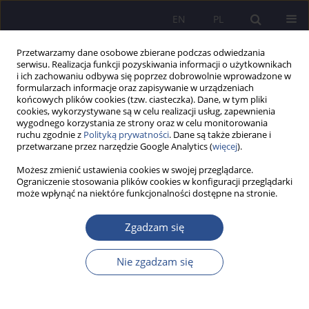
EN
PL
Przetwarzamy dane osobowe zbierane podczas odwiedzania
serwisu. Realizacja funkcji pozyskiwania informacji o użytkownikach
i ich zachowaniu odbywa się poprzez dobrowolnie wprowadzone w
formularzach informacje oraz zapisywanie w urządzeniach
końcowych plików cookies (tzw. ciasteczka). Dane, w tym pliki
cookies, wykorzystywane są w celu realizacji usług, zapewnienia
wygodnego korzystania ze strony oraz w celu monitorowania
Słowo kluczowe
economic
ruchu zgodnie z
Polityką prywatności
. Dane są także zbierane i
przetwarzane przez narzędzie Google Analytics (
więcej
).
efficiency of organisations
Możesz zmienić ustawienia cookies w swojej przeglądarce.
Ograniczenie stosowania plików cookies w konfiguracji przeglądarki
może wpłynąć na niektóre funkcjonalności dostępne na stronie.
PRACA POGLĄDOWA
Legal analysis of the functioning, organisation
Zgadzam się
and management of modern health resorts and
medical spa care
Nie zgadzam się
Kamila Ćwik
,
Tomasz Wołowiec
,
Artur Grzesiak
,
Adam Hernas
,
Zbigniew Orzeł
JoMS 2024;57(Numer specjalny 3):217-240