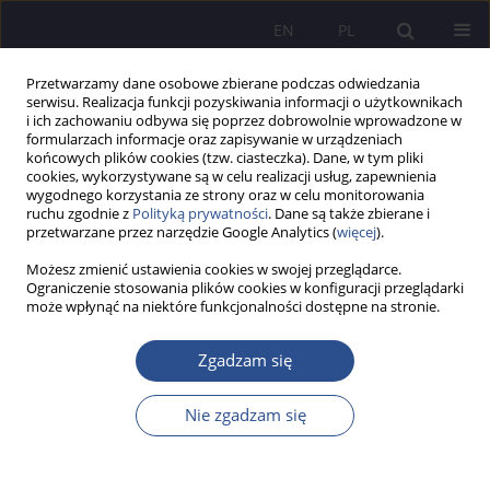
EN
PL
Przetwarzamy dane osobowe zbierane podczas odwiedzania
serwisu. Realizacja funkcji pozyskiwania informacji o użytkownikach
i ich zachowaniu odbywa się poprzez dobrowolnie wprowadzone w
formularzach informacje oraz zapisywanie w urządzeniach
końcowych plików cookies (tzw. ciasteczka). Dane, w tym pliki
cookies, wykorzystywane są w celu realizacji usług, zapewnienia
wygodnego korzystania ze strony oraz w celu monitorowania
Słowo kluczowe
dyrektywa
ruchu zgodnie z
Polityką prywatności
. Dane są także zbierane i
przetwarzane przez narzędzie Google Analytics (
więcej
).
Parlamentu Europejskiego i Rady
Możesz zmienić ustawienia cookies w swojej przeglądarce.
Ograniczenie stosowania plików cookies w konfiguracji przeglądarki
może wpłynąć na niektóre funkcjonalności dostępne na stronie.
Wpływ dyrektywy Parlamentu Europejskiego i
Rady 2008/99/WE z dnia 19 listopada 2008 r. na
Zgadzam się
polską politykę kryminalną
Nie zgadzam się
Marta Wójcicka
JoMS 2015;25(2):427-439
Statystyki