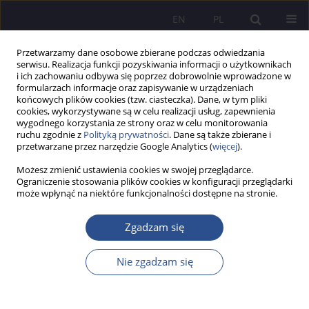
EN
PL
Przetwarzamy dane osobowe zbierane podczas odwiedzania
serwisu. Realizacja funkcji pozyskiwania informacji o użytkownikach
i ich zachowaniu odbywa się poprzez dobrowolnie wprowadzone w
formularzach informacje oraz zapisywanie w urządzeniach
końcowych plików cookies (tzw. ciasteczka). Dane, w tym pliki
cookies, wykorzystywane są w celu realizacji usług, zapewnienia
wygodnego korzystania ze strony oraz w celu monitorowania
Słowo kluczowe
dochodzenie
ruchu zgodnie z
Polityką prywatności
. Dane są także zbierane i
przetwarzane przez narzędzie Google Analytics (
więcej
).
Możesz zmienić ustawienia cookies w swojej przeglądarce.
Proceduralne utrudnienia w dochodzeniu
Ograniczenie stosowania plików cookies w konfiguracji przeglądarki
może wpłynąć na niektóre funkcjonalności dostępne na stronie.
roszczeń ze stosunku pracy na gruncie polskiego
postępowania odrębnego w sprawach z zakresu
Zgadzam się
prawa pracy
Katarzyna Bomba
Nie zgadzam się
JoMS 2014;20(1):327-346
Statystyki