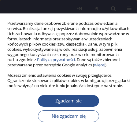
EN
PL
Przetwarzamy dane osobowe zbierane podczas odwiedzania
serwisu. Realizacja funkcji pozyskiwania informacji o użytkownikach
i ich zachowaniu odbywa się poprzez dobrowolnie wprowadzone w
formularzach informacje oraz zapisywanie w urządzeniach
końcowych plików cookies (tzw. ciasteczka). Dane, w tym pliki
cookies, wykorzystywane są w celu realizacji usług, zapewnienia
wygodnego korzystania ze strony oraz w celu monitorowania
Słowo kluczowe
dobra śmierć
ruchu zgodnie z
Polityką prywatności
. Dane są także zbierane i
przetwarzane przez narzędzie Google Analytics (
więcej
).
Możesz zmienić ustawienia cookies w swojej przeglądarce.
PRACA ORYGINALNA
Ograniczenie stosowania plików cookies w konfiguracji przeglądarki
może wpłynąć na niektóre funkcjonalności dostępne na stronie.
„Eutanazja” w starożytnym Rzymie – aspekty
historyczne i prawne
Zgadzam się
Piotr Sadowski
JoMS 2025;61(1):305-324
Nie zgadzam się
DOI
:
https://doi.org/10.13166/jms/202357
Statystyki