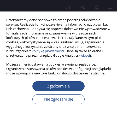
EN
PL
Przetwarzamy dane osobowe zbierane podczas odwiedzania
serwisu. Realizacja funkcji pozyskiwania informacji o użytkownikach
i ich zachowaniu odbywa się poprzez dobrowolnie wprowadzone w
formularzach informacje oraz zapisywanie w urządzeniach
końcowych plików cookies (tzw. ciasteczka). Dane, w tym pliki
cookies, wykorzystywane są w celu realizacji usług, zapewnienia
wygodnego korzystania ze strony oraz w celu monitorowania
Słowo kluczowe
changes
ruchu zgodnie z
Polityką prywatności
. Dane są także zbierane i
przetwarzane przez narzędzie Google Analytics (
więcej
).
Możesz zmienić ustawienia cookies w swojej przeglądarce.
CHANGES IN SOCIETY DURING COVID-19
Ograniczenie stosowania plików cookies w konfiguracji przeglądarki
może wpłynąć na niektóre funkcjonalności dostępne na stronie.
PANDEMIC: FROM THE POINT OF VIEW OF
HEALTH CARE WORKERS
Zgadzam się
Ligita Šimanskienė
,
Jurgita Paužuolienė
,
Arnas Staškevičius
JoMS 2020;45(2):93-104
Nie zgadzam się
DOI
:
https://doi.org/10.13166/jms/130702
Statystyki