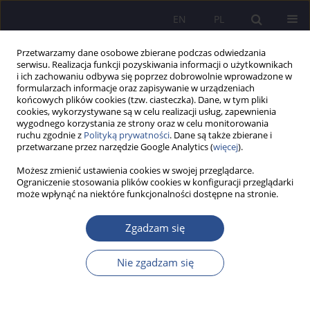
EN
PL
Przetwarzamy dane osobowe zbierane podczas odwiedzania
serwisu. Realizacja funkcji pozyskiwania informacji o użytkownikach
i ich zachowaniu odbywa się poprzez dobrowolnie wprowadzone w
formularzach informacje oraz zapisywanie w urządzeniach
końcowych plików cookies (tzw. ciasteczka). Dane, w tym pliki
cookies, wykorzystywane są w celu realizacji usług, zapewnienia
wygodnego korzystania ze strony oraz w celu monitorowania
Słowo kluczowe
cechy mobbingu
ruchu zgodnie z
Polityką prywatności
. Dane są także zbierane i
przetwarzane przez narzędzie Google Analytics (
więcej
).
Możesz zmienić ustawienia cookies w swojej przeglądarce.
Mobbing w praktyce polskich przedsiębiorstw –
Ograniczenie stosowania plików cookies w konfiguracji przeglądarki
może wpłynąć na niektóre funkcjonalności dostępne na stronie.
rozpoznawalność zjawiska
Elżbieta Bieniek
Zgadzam się
JoMS 2018;36(1):235-251
DOI
:
https://doi.org/10.13166/jms/90172
Nie zgadzam się
Statystyki
Streszczenie
Artykuł
(PDF)