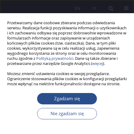
EN
PL
Przetwarzamy dane osobowe zbierane podczas odwiedzania
serwisu. Realizacja funkcji pozyskiwania informacji o użytkownikach
i ich zachowaniu odbywa się poprzez dobrowolnie wprowadzone w
formularzach informacje oraz zapisywanie w urządzeniach
końcowych plików cookies (tzw. ciasteczka). Dane, w tym pliki
cookies, wykorzystywane są w celu realizacji usług, zapewnienia
wygodnego korzystania ze strony oraz w celu monitorowania
Słowo kluczowe
capacities
ruchu zgodnie z
Polityką prywatności
. Dane są także zbierane i
przetwarzane przez narzędzie Google Analytics (
więcej
).
Możesz zmienić ustawienia cookies w swojej przeglądarce.
The debate on social human rights: ethical
Ograniczenie stosowania plików cookies w konfiguracji przeglądarki
może wpłynąć na niektóre funkcjonalności dostępne na stronie.
imperatives or legal formalization?
Natasha Cola
Zgadzam się
JoMS 2021;46(1):303-324
DOI
:
https://doi.org/10.13166/jms/138894
Nie zgadzam się
Statystyki
Streszczenie
Artykuł
(PDF)