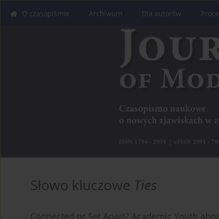
O czasopiśmie
Archiwum
Dla autorów
Proce
Słowo kluczowe
Ties
Connected or Set Apart? Academic Youth about