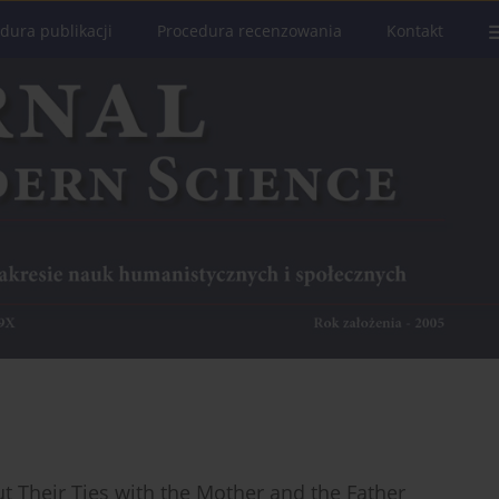
dura publikacji
Procedura recenzowania
Kontakt
 Their Ties with the Mother and the Father