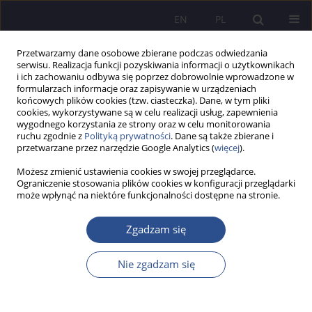
EN
PL
Przetwarzamy dane osobowe zbierane podczas odwiedzania
serwisu. Realizacja funkcji pozyskiwania informacji o użytkownikach
i ich zachowaniu odbywa się poprzez dobrowolnie wprowadzone w
formularzach informacje oraz zapisywanie w urządzeniach
końcowych plików cookies (tzw. ciasteczka). Dane, w tym pliki
cookies, wykorzystywane są w celu realizacji usług, zapewnienia
wygodnego korzystania ze strony oraz w celu monitorowania
Słowo kluczowe
Izba aptekarska
ruchu zgodnie z
Polityką prywatności
. Dane są także zbierane i
przetwarzane przez narzędzie Google Analytics (
więcej
).
Możesz zmienić ustawienia cookies w swojej przeglądarce.
Samorząd Aptekarski w systemie ochrony
Ograniczenie stosowania plików cookies w konfiguracji przeglądarki
może wpłynąć na niektóre funkcjonalności dostępne na stronie.
zdrowia publicznego.
Łukasz Puchała
,
Ireneusz Sołtyszewski
Zgadzam się
JoMS 2018;39(4):257-275
DOI
:
https://doi.org/10.13166/jms/103110
Nie zgadzam się
Statystyki
Streszczenie
Artykuł
(PDF)