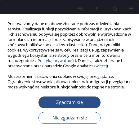
EN
PL
Przetwarzamy dane osobowe zbierane podczas odwiedzania
serwisu. Realizacja funkcji pozyskiwania informacji o użytkownikach
i ich zachowaniu odbywa się poprzez dobrowolnie wprowadzone w
formularzach informacje oraz zapisywanie w urządzeniach
końcowych plików cookies (tzw. ciasteczka). Dane, w tym pliki
cookies, wykorzystywane są w celu realizacji usług, zapewnienia
wygodnego korzystania ze strony oraz w celu monitorowania
Słowo kluczowe
III kryterium
ruchu zgodnie z
Polityką prywatności
. Dane są także zbierane i
przetwarzane przez narzędzie Google Analytics (
więcej
).
Możesz zmienić ustawienia cookies w swojej przeglądarce.
OPIS PRZYPADKU
Ograniczenie stosowania plików cookies w konfiguracji przeglądarki
może wpłynąć na niektóre funkcjonalności dostępne na stronie.
Wpływ społeczny jako nowy element kultury
akademickiej - refleksje po Ministerialnym Forum
Zgadzam się
Debaty Akademickiej poświęconym III kryterium
ewaluacji (MNiSW). Diagnoza w przededniu oceny
Nie zgadzam się
z perspektywy praktycznej i w kontekście nauk
społecznych
Dagna Dejna