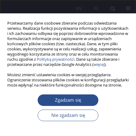
EN
PL
Przetwarzamy dane osobowe zbierane podczas odwiedzania
serwisu. Realizacja funkcji pozyskiwania informacji o użytkownikach
i ich zachowaniu odbywa się poprzez dobrowolnie wprowadzone w
formularzach informacje oraz zapisywanie w urządzeniach
końcowych plików cookies (tzw. ciasteczka). Dane, w tym pliki
cookies, wykorzystywane są w celu realizacji usług, zapewnienia
wygodnego korzystania ze strony oraz w celu monitorowania
Słowo kluczowe
ICT sector
ruchu zgodnie z
Polityką prywatności
. Dane są także zbierane i
przetwarzane przez narzędzie Google Analytics (
więcej
).
Możesz zmienić ustawienia cookies w swojej przeglądarce.
The use of traditional and agile Project
Ograniczenie stosowania plików cookies w konfiguracji przeglądarki
może wpłynąć na niektóre funkcjonalności dostępne na stronie.
Management methodologies in ICT
Piotr Grzegorz Pietrzak
,
Małgorzata Cieciora
,
Karol Klimaszewski
Zgadzam się
JoMS 2022;49(2):509-528
DOI
:
https://doi.org/10.13166/jms/156463
Nie zgadzam się
Statystyki
Streszczenie
Artykuł
(PDF)