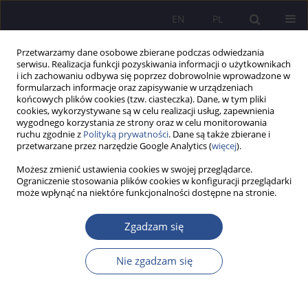
EN
PL
Przetwarzamy dane osobowe zbierane podczas odwiedzania
serwisu. Realizacja funkcji pozyskiwania informacji o użytkownikach
i ich zachowaniu odbywa się poprzez dobrowolnie wprowadzone w
formularzach informacje oraz zapisywanie w urządzeniach
końcowych plików cookies (tzw. ciasteczka). Dane, w tym pliki
cookies, wykorzystywane są w celu realizacji usług, zapewnienia
wygodnego korzystania ze strony oraz w celu monitorowania
Słowo kluczowe
Christian camp
ruchu zgodnie z
Polityką prywatności
. Dane są także zbierane i
przetwarzane przez narzędzie Google Analytics (
więcej
).
Możesz zmienić ustawienia cookies w swojej przeglądarce.
OPIS PRZYPADKU
Ograniczenie stosowania plików cookies w konfiguracji przeglądarki
może wpłynąć na niektóre funkcjonalności dostępne na stronie.
Christian Summer Camp Ástjörn in Iceland in the
experiences of children
Zgadzam się
Magdalena Agnieszka Palec
,
Teresa Parczewska
JoMS 2025;62(2):671-687
Nie zgadzam się
DOI
:
https://doi.org/10.13166/jms/207384
Statystyki