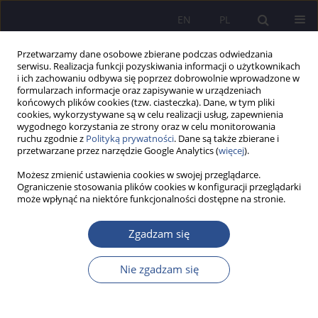
EN
PL
Przetwarzamy dane osobowe zbierane podczas odwiedzania
serwisu. Realizacja funkcji pozyskiwania informacji o użytkownikach
i ich zachowaniu odbywa się poprzez dobrowolnie wprowadzone w
formularzach informacje oraz zapisywanie w urządzeniach
końcowych plików cookies (tzw. ciasteczka). Dane, w tym pliki
cookies, wykorzystywane są w celu realizacji usług, zapewnienia
wygodnego korzystania ze strony oraz w celu monitorowania
Słowo kluczowe
Chile
ruchu zgodnie z
Polityką prywatności
. Dane są także zbierane i
przetwarzane przez narzędzie Google Analytics (
więcej
).
Możesz zmienić ustawienia cookies w swojej przeglądarce.
Wdrażanie modelu neoliberalnego Chile w
Ograniczenie stosowania plików cookies w konfiguracji przeglądarki
może wpłynąć na niektóre funkcjonalności dostępne na stronie.
kontekście konfliktów społecznych
Ryszard Piasecki
Zgadzam się
JoMS 2014;21(2):131-150
Statystyki
Nie zgadzam się
Streszczenie
Artykuł
(PDF)