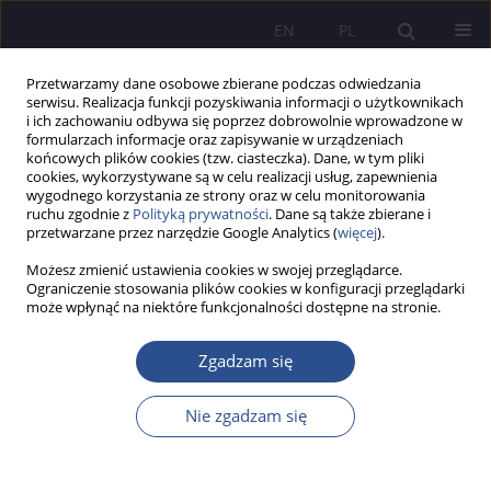
EN
PL
Przetwarzamy dane osobowe zbierane podczas odwiedzania
serwisu. Realizacja funkcji pozyskiwania informacji o użytkownikach
i ich zachowaniu odbywa się poprzez dobrowolnie wprowadzone w
formularzach informacje oraz zapisywanie w urządzeniach
końcowych plików cookies (tzw. ciasteczka). Dane, w tym pliki
cookies, wykorzystywane są w celu realizacji usług, zapewnienia
wygodnego korzystania ze strony oraz w celu monitorowania
1/2015 vol. 24
ruchu zgodnie z
Polityką prywatności
. Dane są także zbierane i
przetwarzane przez narzędzie Google Analytics (
więcej
).
Możesz zmienić ustawienia cookies w swojej przeglądarce.
Ograniczenie stosowania plików cookies w konfiguracji przeglądarki
może wpłynąć na niektóre funkcjonalności dostępne na stronie.
Nowe instrumenty finansowe a
bezpieczeństwo systemu
Zgadzam się
bankowego
Nie zgadzam się
1
2
Michał Bolesławski
,
Eligiusz Wojciech Nowakowski