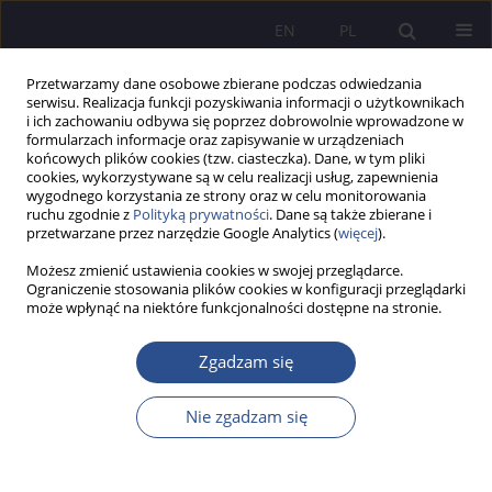
EN
PL
Przetwarzamy dane osobowe zbierane podczas odwiedzania
serwisu. Realizacja funkcji pozyskiwania informacji o użytkownikach
i ich zachowaniu odbywa się poprzez dobrowolnie wprowadzone w
formularzach informacje oraz zapisywanie w urządzeniach
końcowych plików cookies (tzw. ciasteczka). Dane, w tym pliki
cookies, wykorzystywane są w celu realizacji usług, zapewnienia
wygodnego korzystania ze strony oraz w celu monitorowania
1/2025 vol. 61
ruchu zgodnie z
Polityką prywatności
. Dane są także zbierane i
przetwarzane przez narzędzie Google Analytics (
więcej
).
PRACA ORYGINALNA
Możesz zmienić ustawienia cookies w swojej przeglądarce.
Ograniczenie stosowania plików cookies w konfiguracji przeglądarki
może wpłynąć na niektóre funkcjonalności dostępne na stronie.
Instagram in the process of
shaping attitudes towards one's
Zgadzam się
own body
Nie zgadzam się
1
Jerzy Smoleń