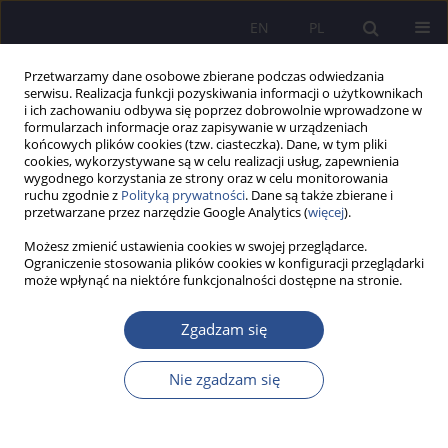
EN
PL
Przetwarzamy dane osobowe zbierane podczas odwiedzania
serwisu. Realizacja funkcji pozyskiwania informacji o użytkownikach
i ich zachowaniu odbywa się poprzez dobrowolnie wprowadzone w
formularzach informacje oraz zapisywanie w urządzeniach
końcowych plików cookies (tzw. ciasteczka). Dane, w tym pliki
cookies, wykorzystywane są w celu realizacji usług, zapewnienia
wygodnego korzystania ze strony oraz w celu monitorowania
Autor
Daniela Wybrańczyk
ruchu zgodnie z
Polityką prywatności
. Dane są także zbierane i
przetwarzane przez narzędzie Google Analytics (
więcej
).
Możesz zmienić ustawienia cookies w swojej przeglądarce.
PRACA ORYGINALNA
Ograniczenie stosowania plików cookies w konfiguracji przeglądarki
może wpłynąć na niektóre funkcjonalności dostępne na stronie.
Bezpieczeństwo dziecka w mediach
społecznościowych
Zgadzam się
Daniela Beata Wybrańczyk
JoMS 2026;65(1):811-836
Nie zgadzam się
DOI
:
https://doi.org/10.13166/jms/218974
Statystyki